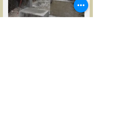
Jetzt heißt es beobachten und 
weiter lernen... mit jedem Tag den 
wir in der Anlage verbringen können 
wir weitere Erfahrungen sammeln, 
welche wir versuchen auch zu 
nützen um den Lebensraum unserer 
Fische so gut wie möglich zu 
gestalten:
ALLES FÜR DIE FISCHE