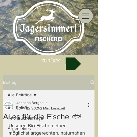
ZURÜCK
Beitrag
Alle Beiträge
Johanna Bergbaur
Alle Beiträge
20. März 2021
2 Min. Lesezeit
Alles für die Fische 🐟
Teichbucheinträge
Unseren Bio-Fischen einen 
Allgemeines
möglichst artgerechten, naturnahen 