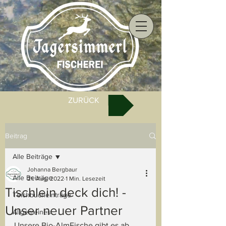
ZURÜCK
Beitrag
Alle Beiträge
Johanna Bergbaur
Alle Beiträge
21. Aug. 2022
1 Min. Lesezeit
Tischlein deck dich! -
Teichbucheinträge
Unser neuer Partner
Allgemeines
Unsere Bio-AlmFische gibt es ab 