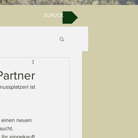
ZURÜCK
Partner
ssplatzerl ist 
s einen neuen 
aucht. 
Uhr eingekauft 