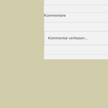
Kommentare
Kommentar verfassen...
AlmFische - Wie, wann und
wo?