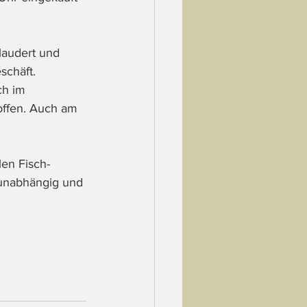
laudert und 
schäft. 
ch im 
 offen. Auch am 
len Fisch-
tunabhängig und 