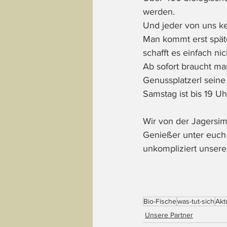
werden. 
Und jeder von uns ken
Man kommt erst späte
schafft es einfach ni
Ab sofort braucht ma
Genussplatzerl seine 
Samstag ist bis 19 Uh
Wir von der Jagersimm
Genießer unter euch
unkompliziert unser
Bio-Fische
was-tut-sich
Akt
Unsere Partner